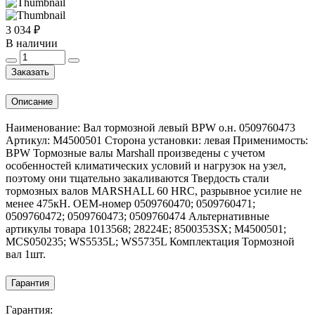
3 034 ₽
В наличии
Заказать
Описание
Наименование: Вал тормозной левый BPW о.н. 0509760473
Артикул: M4500501 Сторона установки: левая Применимость:
BPW Тормозные валы Marshall произведены с учетом
особенностей климатических условий и нагрузок на узел,
поэтому они тщательно закаливаются Твердость стали
тормозных валов MARSHALL 60 HRC, разрывное усилие не
менее 475кН. OEM-номер 0509760470; 0509760471;
0509760472; 0509760473; 0509760474 Альтернативные
артикулы товара 1013568; 28224E; 8500353SX; M4500501;
MCS050235; WS5535L; WS5735L Комплектация Тормозной
вал 1шт.
Гарантия
Гарантия: