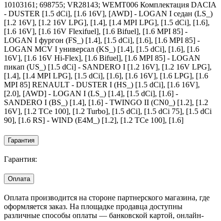
10103161; 698755; VR28143; WEMT006 Комплектация DACIA
- DUSTER [1.5 dCi], [1.6 16V], [AWD] - LOGAN I седан (LS_)
[1.2 16V], [1.2 16V LPG], [1.4], [1.4 MPI LPG], [1.5 dCi], [1.6],
[1.6 16V], [1.6 16V Flexifuel], [1.6 Bifuel], [1.6 MPI 85] -
LOGAN I фургон (FS_) [1.4], [1.5 dCi], [1.6], [1.6 MPI 85] -
LOGAN MCV I универсал (KS_) [1.4], [1.5 dCi], [1.6], [1.6
16V], [1.6 16V Hi-Flex], [1.6 Bifuel], [1.6 MPI 85] - LOGAN
пикап (US_) [1.5 dCi] - SANDERO I [1.2 16V], [1.2 16V LPG],
[1.4], [1.4 MPI LPG], [1.5 dCi], [1.6], [1.6 16V], [1.6 LPG], [1.6
MPI 85] RENAULT - DUSTER I (HS_) [1.5 dCi], [1.6 16V],
[2.0], [AWD] - LOGAN I (LS_) [1.4], [1.5 dCi], [1.6] -
SANDERO I (BS_) [1.4], [1.6] - TWINGO II (CN0_) [1.2], [1.2
16V], [1.2 TCe 100], [1.2 Turbo], [1.5 dCi], [1.5 dCi 75], [1.5 dCi
90], [1.6 RS] - WIND (E4M_) [1.2], [1.2 TCe 100], [1.6]
Гарантия
Гарантия:
Оплата
Оплата производится на стороне партнерского магазина, где
оформляется заказ. На площадке продавца доступны
различные способы оплаты — банковской картой, онлайн-