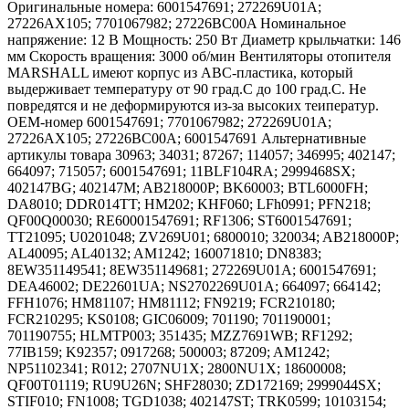
Оригинальные номера: 6001547691; 272269U01A;
27226AX105; 7701067982; 27226BC00A Номинальное
напряжение: 12 В Мощность: 250 Вт Диаметр крыльчатки: 146
мм Скорость вращения: 3000 об/мин Вентиляторы отопителя
MARSHALL имеют корпус из ABC-пластика, который
выдерживает температуру от 90 град.C до 100 град.C. Не
повредятся и не деформируются из-за высоких теиператур.
OEM-номер 6001547691; 7701067982; 272269U01A;
27226AX105; 27226BC00A; 6001547691 Альтернативные
артикулы товара 30963; 34031; 87267; 114057; 346995; 402147;
664097; 715057; 6001547691; 11BLF104RA; 2999468SX;
402147BG; 402147M; AB218000P; BK60003; BTL6000FH;
DA8010; DDR014TT; HM202; KHF060; LFh0991; PFN218;
QF00Q00030; RE60001547691; RF1306; ST6001547691;
TT21095; U0201048; ZV269U01; 6800010; 320034; AB218000P;
AL40095; AL40132; AM1242; 160071810; DN8383;
8EW351149541; 8EW351149681; 272269U01A; 6001547691;
DEA46002; DE22601UA; NS2702269U01A; 664097; 664142;
FFH1076; HM81107; HM81112; FN9219; FCR210180;
FCR210295; KS0108; GIC06009; 701190; 701190001;
701190755; HLMTP003; 351435; MZZ7691WB; RF1292;
77IB159; K92357; 0917268; 500003; 87209; AM1242;
NP51102341; R012; 2707NU1X; 2800NU1X; 18600008;
QF00T01119; RU9U26N; SHF28030; ZD172169; 2999044SX;
STIF010; FN1008; TGD1038; 402147ST; TRK0599; 10103154;