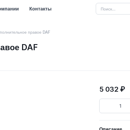
омпании
Контакты
ополнительное правое DAF
равое DAF
5 032 ₽
Описание