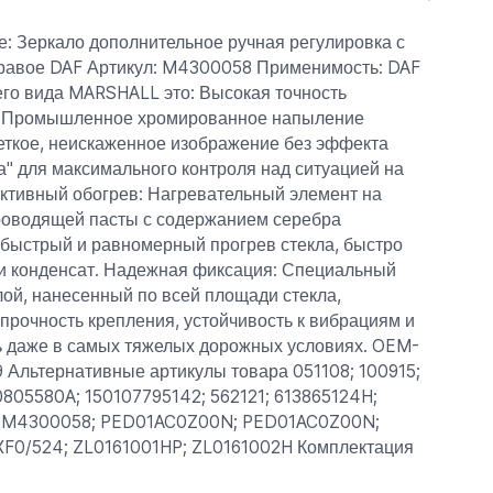
: Зеркало дополнительное ручная регулировка с
равое DAF Артикул: M4300058 Применимость: DAF
его вида MARSHALL это: Высокая точность
: Промышленное хромированное напыление
четкое, неискаженное изображение без эффекта
а" для максимального контроля над ситуацией на
ктивный обогрев: Нагревательный элемент на
роводящей пасты с содержанием серебра
 быстрый и равномерный прогрев стекла, быстро
 и конденсат. Надежная фиксация: Специальный
ой, нанесенный по всей площади стекла,
прочность крепления, устойчивость к вибрациям и
ь даже в самых тяжелых дорожных условиях. OEM-
 Альтернативные артикулы товара 051108; 100915;
805580A; 150107795142; 562121; 613865124H;
 M4300058; PED01AC0Z00N; PED01AC0Z00N;
XF0/524; ZL0161001HP; ZL0161002H Комплектация