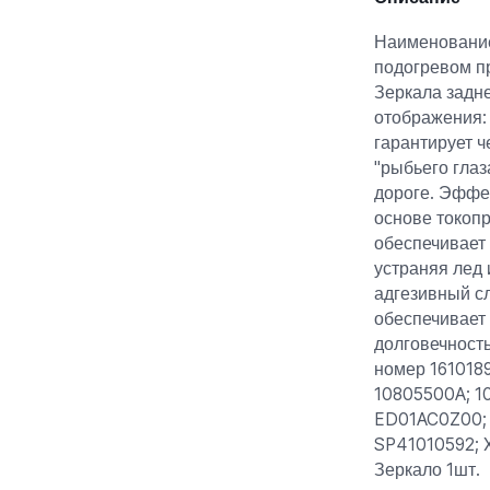
Наименование
подогревом п
Зеркала задн
отображения
гарантирует 
"рыбьего глаз
дороге. Эффе
основе токоп
обеспечивает
устраняя лед
адгезивный сл
обеспечивает 
долговечност
номер 1610189
10805500A; 10
ED01AC0Z00;
SP41010592; 
Зеркало 1шт.